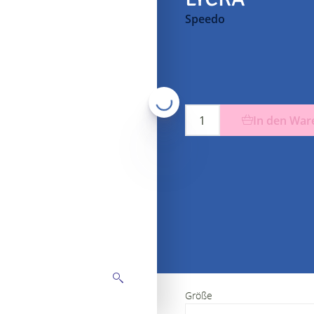
Speedo
In den War
Größe