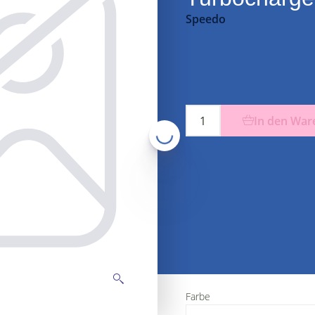
Speedo
In den War
Farbe